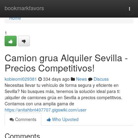
Home
bookmarkfavors
Togg
navi
Home
1
Camion grua Alquiler Sevilla -
Precios Competitivos!
kobieomi029381
334 days ago
News
Discuss
Necesitas llevar tu vehículo de forma segura y eficiente en
Sevilla? No busques más, tenemos la solución ideal para ti:
¡alquiler de camiones grúa en Sevilla a precios competitivos.
Contamos con una amplia gama de
https://anitahbnt407707.gigswiki.com/user
Comments
Who Upvoted
Comments