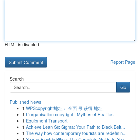
HTML is disabled
Report Page
Search
Go
Published News
1
WPScopyright地址： 全面 最 获得 地址
1
L'organisation copyright : Mythes et Réalités
1
Equipment Transport
1
Achieve Lean Six Sigma: Your Path to Black Belt...
1
The way how contemporary tourists are redefinin...
1
Yozma Electric Bikes: The Complete Guide to Yoz...