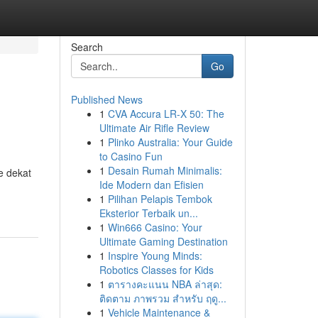
Search
Go
Published News
1
CVA Accura LR-X 50: The
Ultimate Air Rifle Review
1
Plinko Australia: Your Guide
to Casino Fun
1
Desain Rumah Minimalis:
e dekat
Ide Modern dan Efisien
1
Pilihan Pelapis Tembok
Eksterior Terbaik un...
1
Win666 Casino: Your
Ultimate Gaming Destination
1
Inspire Young Minds:
Robotics Classes for Kids
1
ตารางคะแนน NBA ล่าสุด:
ติดตาม ภาพรวม สำหรับ ฤดู...
1
Vehicle Maintenance &