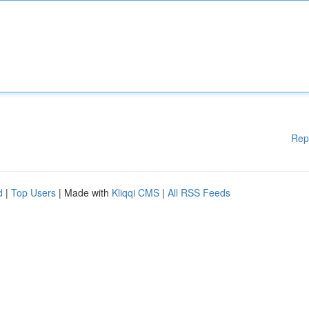
Rep
d
|
Top Users
| Made with
Kliqqi CMS
|
All RSS Feeds