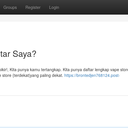
Groups
Register
Login
tar Saya?
ir!, Kita punya kamu tertangkap. Kita punya daftar lengkap vape stor
store {terdekat|yang paling dekat.
https://brontedjen768124.post-