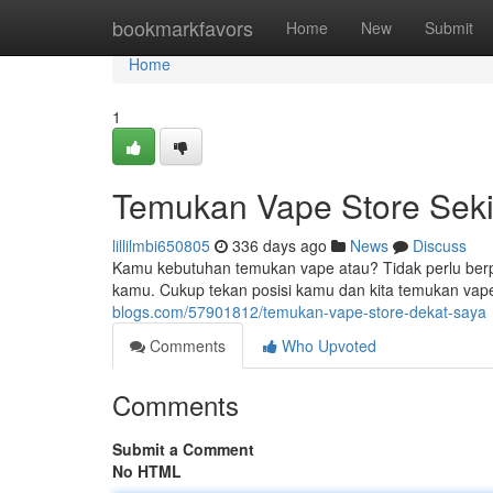
Home
bookmarkfavors
Home
New
Submit
Home
1
Temukan Vape Store Seki
lillilmbi650805
336 days ago
News
Discuss
Kamu kebutuhan temukan vape atau? Tidak perlu berpik
kamu. Cukup tekan posisi kamu dan kita temukan vape 
blogs.com/57901812/temukan-vape-store-dekat-saya
Comments
Who Upvoted
Comments
Submit a Comment
No HTML