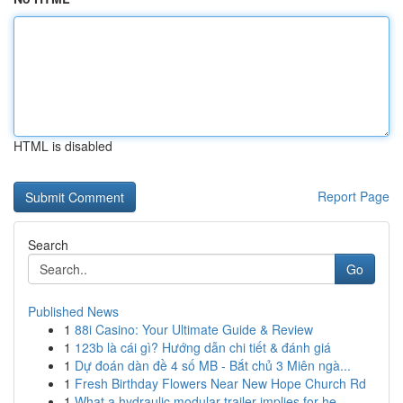
HTML is disabled
Report Page
Search
Go
Published News
1
88i Casino: Your Ultimate Guide & Review
1
123b là cái gì? Hướng dẫn chi tiết & đánh giá
1
Dự đoán dàn đề 4 số MB - Bắt chủ 3 Miên ngà...
1
Fresh Birthday Flowers Near New Hope Church Rd
1
What a hydraulic modular trailer implies for he...