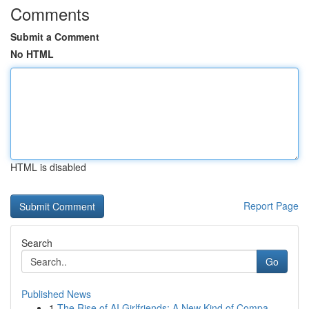
Comments
Submit a Comment
No HTML
HTML is disabled
Report Page
Search
Go
Published News
1
The Rise of AI Girlfriends: A New Kind of Compa...