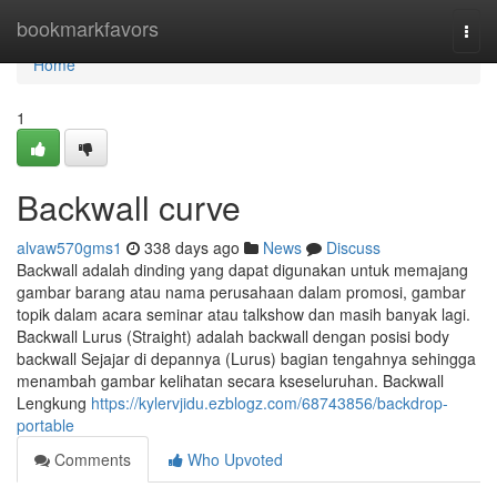
Home
bookmarkfavors
Togg
navi
Home
1
Backwall curve
alvaw570gms1
338 days ago
News
Discuss
Backwall adalah dinding yang dapat digunakan untuk memajang
gambar barang atau nama perusahaan dalam promosi, gambar
topik dalam acara seminar atau talkshow dan masih banyak lagi.
Backwall Lurus (Straight) adalah backwall dengan posisi body
backwall Sejajar di depannya (Lurus) bagian tengahnya sehingga
menambah gambar kelihatan secara kseseluruhan. Backwall
Lengkung
https://kylervjidu.ezblogz.com/68743856/backdrop-
portable
Comments
Who Upvoted