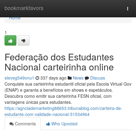
Home
bookmarkfavors
Togg
navi
Home
1
Federação dos Estudantes
Nacional carteirinha online
steveg549onu1
337 days ago
News
Discuss
Conquiste sua carteirinha estudantil oficial pela Escola Virtual Gov
(ENAP) e garanta a benefícios em shows e espetáculos.
Descubra como emitir sua carteirinha FESN oficial, com
vantagens únicas para estudantes.
https://agnciademarketing88653.tribunablog.com/carteira-de-
estudante-com-validade-nacional-51534964
Comments
Who Upvoted