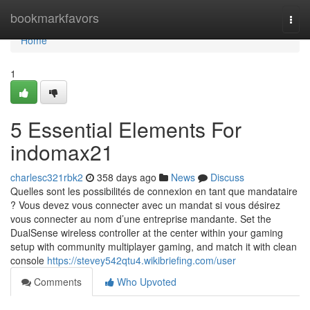
Home
bookmarkfavors
Togg
navi
Home
1
5 Essential Elements For
indomax21
charlesc321rbk2
358 days ago
News
Discuss
Quelles sont les possibilités de connexion en tant que mandataire
? Vous devez vous connecter avec un mandat si vous désirez
vous connecter au nom d’une entreprise mandante. Set the
DualSense wireless controller at the center within your gaming
setup with community multiplayer gaming, and match it with clean
console
https://stevey542qtu4.wikibriefing.com/user
Comments
Who Upvoted