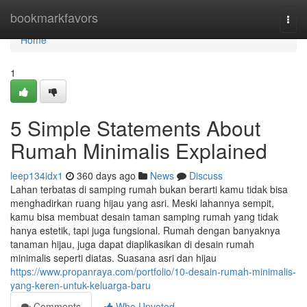
Home
bookmarkfavors
Togg
navi
Home
1
5 Simple Statements About
Rumah Minimalis Explained
leep134idx1
360 days ago
News
Discuss
Lahan terbatas di samping rumah bukan berarti kamu tidak bisa
menghadirkan ruang hijau yang asri. Meski lahannya sempit,
kamu bisa membuat desain taman samping rumah yang tidak
hanya estetik, tapi juga fungsional. Rumah dengan banyaknya
tanaman hijau, juga dapat diaplikasikan di desain rumah
minimalis seperti diatas. Suasana asri dan hijau
https://www.propanraya.com/portfolio/10-desain-rumah-minimalis-
yang-keren-untuk-keluarga-baru
Comments
Who Upvoted