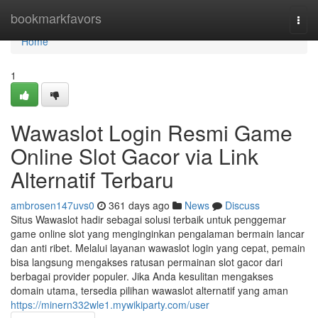
Home
bookmarkfavors
Togg
navi
Home
1
Wawaslot Login Resmi Game
Online Slot Gacor via Link
Alternatif Terbaru
ambrosen147uvs0
361 days ago
News
Discuss
Situs Wawaslot hadir sebagai solusi terbaik untuk penggemar
game online slot yang menginginkan pengalaman bermain lancar
dan anti ribet. Melalui layanan wawaslot login yang cepat, pemain
bisa langsung mengakses ratusan permainan slot gacor dari
berbagai provider populer. Jika Anda kesulitan mengakses
domain utama, tersedia pilihan wawaslot alternatif yang aman
https://minern332wle1.mywikiparty.com/user