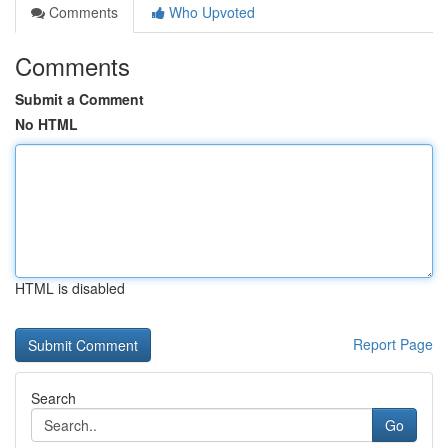
Comments
Who Upvoted
Comments
Submit a Comment
No HTML
HTML is disabled
Report Page
Search
Go