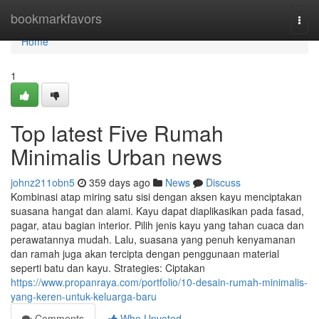
Home
bookmarkfavors
Togg
navi
Home
1
Top latest Five Rumah
Minimalis Urban news
johnz211obn5
359 days ago
News
Discuss
Kombinasi atap miring satu sisi dengan aksen kayu menciptakan
suasana hangat dan alami. Kayu dapat diaplikasikan pada fasad,
pagar, atau bagian interior. Pilih jenis kayu yang tahan cuaca dan
perawatannya mudah. Lalu, suasana yang penuh kenyamanan
dan ramah juga akan tercipta dengan penggunaan material
seperti batu dan kayu. Strategies: Ciptakan
https://www.propanraya.com/portfolio/10-desain-rumah-minimalis-
yang-keren-untuk-keluarga-baru
Comments
Who Upvoted