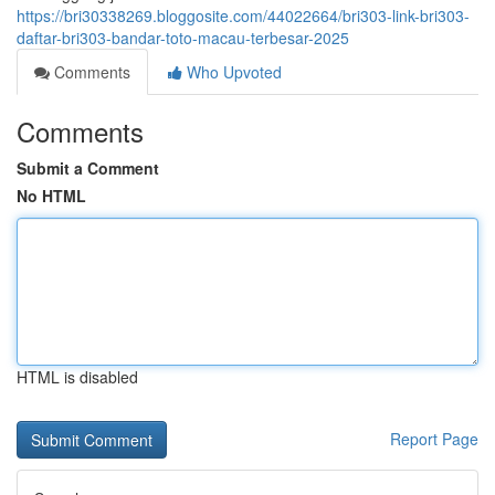
https://bri30338269.bloggosite.com/44022664/bri303-link-bri303-
daftar-bri303-bandar-toto-macau-terbesar-2025
Comments
Who Upvoted
Comments
Submit a Comment
No HTML
HTML is disabled
Report Page