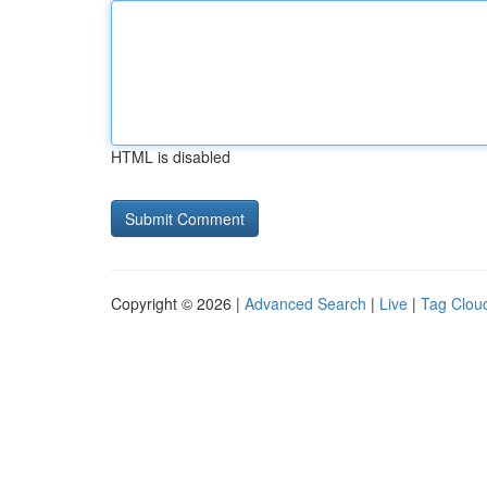
HTML is disabled
Copyright © 2026 |
Advanced Search
|
Live
|
Tag Clou