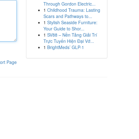
Through Gordon Electric...
1
Childhood Trauma: Lasting
Scars and Pathways to...
1
Stylish Seaside Furniture:
Your Guide to Shor...
1
SV88 – Nền Tảng Giải Trí
Trực Tuyến Hiện Đại Vớ...
1
BrightMeds’ GLP-1
ort Page