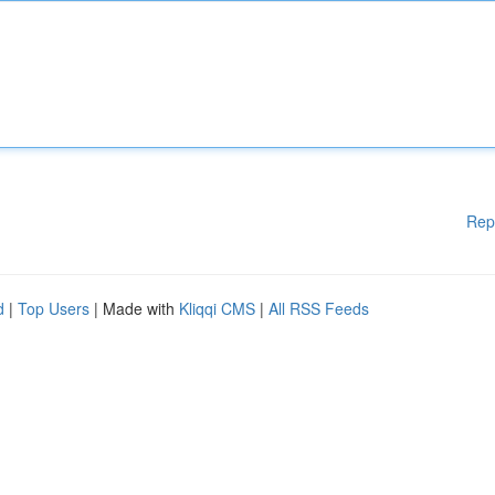
Rep
d
|
Top Users
| Made with
Kliqqi CMS
|
All RSS Feeds