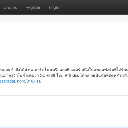
Groups
Register
Login
่ายและเข้าถึงได้ผ่านสมาร์ตโฟนหรือคอมพิวเตอร์ หนึ่งในแพลตฟอร์มที่ได้รั
นอาจรู้จักในชื่อเดิมว่า SCR888 โดย 918Kiss ได้กลายเป็นชื่อที่ติดหูสำหรับ
ressradar.store/918kiss/