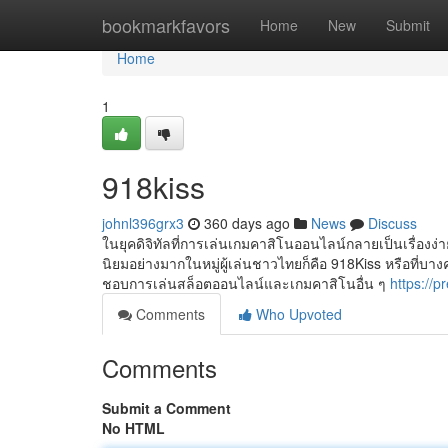
Home
bookmarkfavors
Home
New
Submit
Home
1
918kiss
johnl396grx3
360 days ago
News
Discuss
ในยุคดิจิทัลที่การเล่นเกมคาสิโนออนไลน์กลายเป็นเรื่องง
นิยมอย่างมากในหมู่ผู้เล่นชาวไทยก็คือ 918Kiss หรือที่บางค
ชอบการเล่นสล็อตออนไลน์และเกมคาสิโนอื่น ๆ
https://p
Comments
Who Upvoted
Comments
Submit a Comment
No HTML