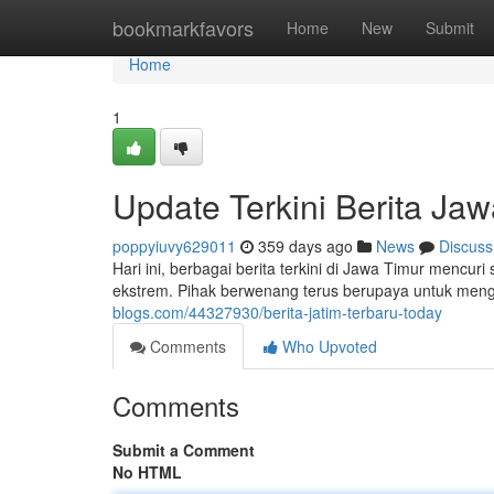
Home
bookmarkfavors
Home
New
Submit
Home
1
Update Terkini Berita Jaw
poppyiuvy629011
359 days ago
News
Discuss
Hari ini, berbagai berita terkini di Jawa Timur mencuri
ekstrem. Pihak berwenang terus berupaya untuk mengh
blogs.com/44327930/berita-jatim-terbaru-today
Comments
Who Upvoted
Comments
Submit a Comment
No HTML