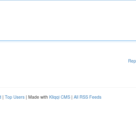
Rep
d
|
Top Users
| Made with
Kliqqi CMS
|
All RSS Feeds