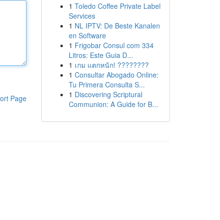
1
Toledo Coffee Private Label
Services
1
NL IPTV: De Beste Kanalen
en Software
1
Frigobar Consul com 334
Litros: Este Guia D...
1
เกม แตกหนัก! ????????
1
Consultar Abogado Online:
Tu Primera Consulta S...
1
Discovering Scriptural
ort Page
Communion: A Guide for B...