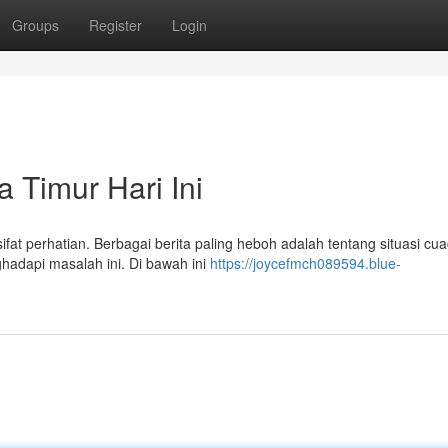
Groups
Register
Login
a Timur Hari Ini
 sifat perhatian. Berbagai berita paling heboh adalah tentang situasi cu
adapi masalah ini. Di bawah ini
https://joycefmch089594.blue-