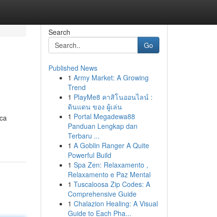
Search
Go
Published News
1
Army Market: A Growing
Trend
1
PlayMe8 คาสิโนออนไลน์ :
ดินแดน ของ ผู้เล่น
1
Portal Megadewa88
aca
Panduan Lengkap dan
Terbaru ...
1
A Goblin Ranger A Quite
Powerful Build
1
Spa Zen: Relaxamento ,
Relaxamento e Paz Mental
1
Tuscaloosa Zip Codes: A
Comprehensive Guide
1
Chalazion Healing: A Visual
Guide to Each Pha...