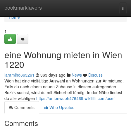
Home
bookmarkfavors
Togg
navi
Home
1
eine Wohnung mieten in Wien
1220
laramlhd663261
363 days ago
News
Discuss
Wien hat eine vielfältige Auswahl an Wohnungen zur Anmietung.
Falls du nach einem neuen Zuhause in diesem aufregenden
Bezirk suchst, wirst du mit Sicherheit fündig. In der Nähe findest
du alle wichtigen
https://antonwuoh476469.wikififfi.com/user
Comments
Who Upvoted
Comments