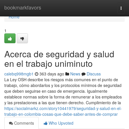
Home
bookmarkfavors
Togg
navi
Home
1
Acerca de seguridad y salud
en el trabajo uniminuto
calebq998mgb1
363 days ago
News
Discuss
La Ley OSH describe los riesgos más comunes en el punto de
trabajo, cómo abordarlos y los protocolos mínimos de seguridad
que deben seguirse en caso de emergencia. Igualmente
establece normas sobre la forma de remunerar a los empleados
y las prestaciones a las que tienen derecho. Cumplimiento de la
https://socialmarkz.com/story10441979/seguridad-y-salud-en-el-
trabajo-en-colombia-cosas-que-debe-saber-antes-de-comprar
Comments
Who Upvoted