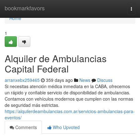
Home
bookmarkfavors
Togg
navi
Home
1
Alquiler de Ambulancias
Capital Federal
arranxebx259465
359 days ago
News
Discuss
Si necesitas atención médica inmediata en la CABA, ofrecemos
un rápido y confiable servicio de disponibilidad de ambulancias.
Contamos con vehículos modernos que cumplen con las normas
de seguridad más estrictas.
https://alquilerdeambulancias.com.ar/servicios-ambulancias-para-
eventos/
Comments
Who Upvoted