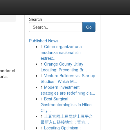
Search
Go
Published News
1
Cómo organizar una
mudanza nacional sin
estrés:...
1
Orange County Utility
Locating: Preventing Br...
portar el
1
Venture Builders vs. Startup
ria.
Studios : Which M...
1
Modern investment
strategies are redefining cla...
1
Best Surgical
Gastroenterologists in Hitec
City...
1
土豆官网土豆网站土豆平台
最新入口链接地址：官方...
1
Locating Optimism :