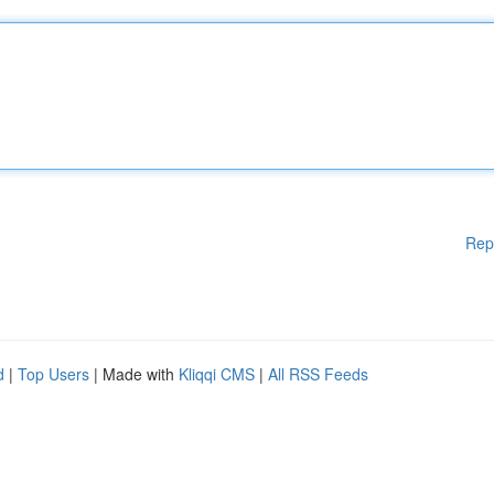
Rep
d
|
Top Users
| Made with
Kliqqi CMS
|
All RSS Feeds