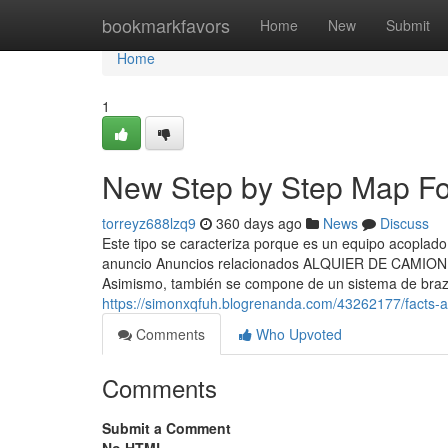
Home
bookmarkfavors
Home
New
Submit
Home
1
New Step by Step Map For
torreyz688lzq9
360 days ago
News
Discuss
Este tipo se caracteriza porque es un equipo acoplado
anuncio Anuncios relacionados ALQUIER DE CAMION 
Asimismo, también se compone de un sistema de brazos
https://simonxqfuh.blogrenanda.com/43262177/facts-a
Comments
Who Upvoted
Comments
Submit a Comment