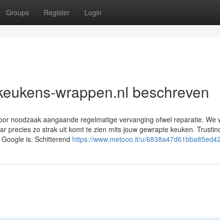
Groups
Register
Login
 keukens-wrappen.nl beschreven
 door noodzaak aangaande regelmatige vervanging ofwel reparatie. We
ar precies zo strak uit komt te zien mits jouw gewrapte keuken. Trustin
e Google is. Schitterend
https://www.metooo.it/u/6838a47d61bba85ed4