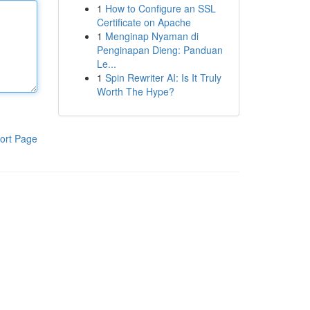
1
How to Configure an SSL
Certificate on Apache
1
Menginap Nyaman di
Penginapan Dieng: Panduan
Le...
1
Spin Rewriter AI: Is It Truly
Worth The Hype?
ort Page