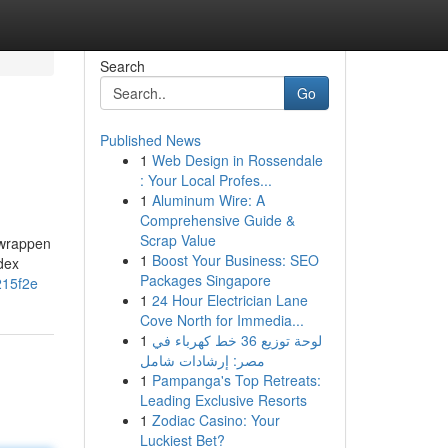
Search
Go
Published News
1
Web Design in Rossendale
: Your Local Profes...
1
Aluminum Wire: A
Comprehensive Guide &
Scrap Value
 wrappen
1
Boost Your Business: SEO
dex
Packages Singapore
215f2e
1
24 Hour Electrician Lane
Cove North for Immedia...
1
لوحة توزيع 36 خط كهرباء في
مصر: إرشادات شامل
1
Pampanga's Top Retreats:
Leading Exclusive Resorts
1
Zodiac Casino: Your
Luckiest Bet?