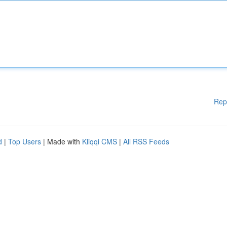
Rep
d
|
Top Users
| Made with
Kliqqi CMS
|
All RSS Feeds