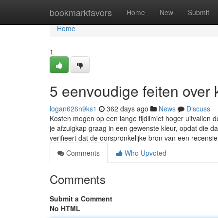
Home
bookmarkfavors
Home
New
Submit
Home
1
5 eenvoudige feiten over
logan626n9ks1
362 days ago
News
Discuss
Kosten mogen op een lange tijdlimiet hoger uitvallen
je afzuigkap graag in een gewenste kleur, opdat die da
verifieert dat de oorspronkelijke bron van een recensi
Comments
Who Upvoted
Comments
Submit a Comment
No HTML