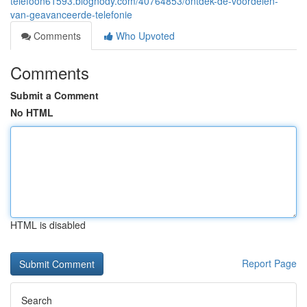
telefoon61593.blognody.com/40764853/ontdek-de-voordelen-
van-geavanceerde-telefonie
Comments
Who Upvoted
Comments
Submit a Comment
No HTML
HTML is disabled
Report Page
Search