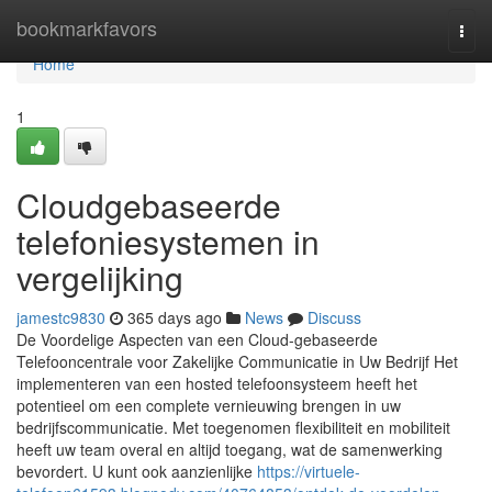
Home
bookmarkfavors
Togg
navi
Home
1
Cloudgebaseerde
telefoniesystemen in
vergelijking
jamestc9830
365 days ago
News
Discuss
De Voordelige Aspecten van een Cloud-gebaseerde
Telefooncentrale voor Zakelijke Communicatie in Uw Bedrijf Het
implementeren van een hosted telefoonsysteem heeft het
potentieel om een complete vernieuwing brengen in uw
bedrijfscommunicatie. Met toegenomen flexibiliteit en mobiliteit
heeft uw team overal en altijd toegang, wat de samenwerking
bevordert. U kunt ook aanzienlijke
https://virtuele-