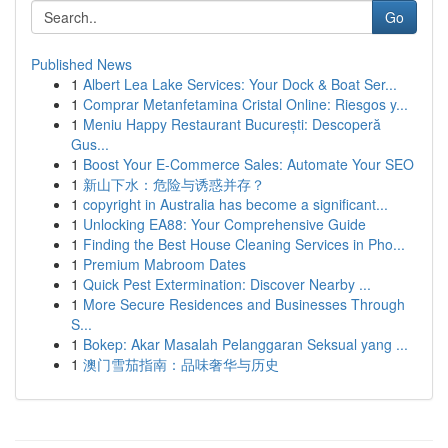
Go
Published News
1
Albert Lea Lake Services: Your Dock & Boat Ser...
1
Comprar Metanfetamina Cristal Online: Riesgos y...
1
Meniu Happy Restaurant București: Descoperă
Gus...
1
Boost Your E-Commerce Sales: Automate Your SEO
1
新山下水：危险与诱惑并存？
1
copyright in Australia has become a significant...
1
Unlocking EA88: Your Comprehensive Guide
1
Finding the Best House Cleaning Services in Pho...
1
Premium Mabroom Dates
1
Quick Pest Extermination: Discover Nearby ...
1
More Secure Residences and Businesses Through
S...
1
Bokep: Akar Masalah Pelanggaran Seksual yang ...
1
澳门雪茄指南：品味奢华与历史