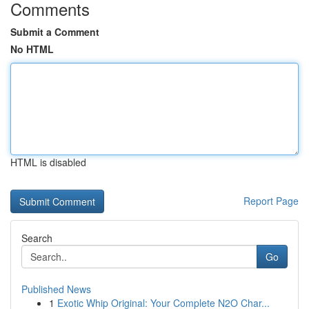
Comments
Submit a Comment
No HTML
HTML is disabled
Report Page
Search
Go
Published News
1
Exotic Whip Original: Your Complete N2O Char...