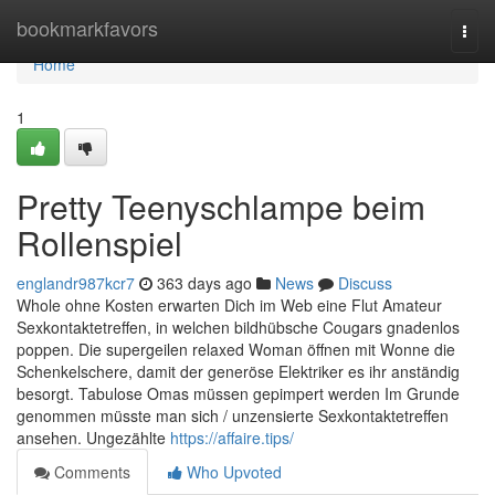
Home
bookmarkfavors
Togg
navi
Home
1
Pretty Teenyschlampe beim
Rollenspiel
englandr987kcr7
363 days ago
News
Discuss
Whole ohne Kosten erwarten Dich im Web eine Flut Amateur
Sexkontaktetreffen, in welchen bildhübsche Cougars gnadenlos
poppen. Die supergeilen relaxed Woman öffnen mit Wonne die
Schenkelschere, damit der generöse Elektriker es ihr anständig
besorgt. Tabulose Omas müssen gepimpert werden Im Grunde
genommen müsste man sich / unzensierte Sexkontaktetreffen
ansehen. Ungezählte
https://affaire.tips/
Comments
Who Upvoted