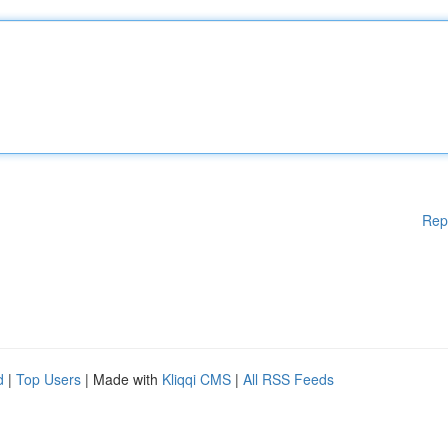
Rep
d
|
Top Users
| Made with
Kliqqi CMS
|
All RSS Feeds