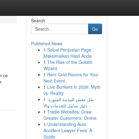
Search
Go
Published News
1
Solusi Penjualan Page:
Maksimalkan Hasil Anda
1
The Rise of the Goliath
Wizard
1
Rent Cold Rooms for Your
r ce
Next Event
e
1
Live Bunkers in 2026: Myth
vs. Reality
1
نقل عفش المدينة المنورة:
دليل شامل للخدمات والأ...
1
Tradie Websites: Draw
Greater Customers: Online.
1
Understanding Auto
Accident Lawyer Fees: A
Guide