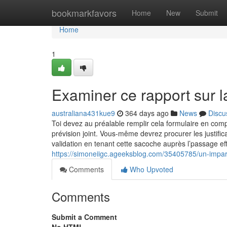
Home
bookmarkfavors
Home
New
Submit
Home
1
Examiner ce rapport sur l
australiana431kue9
364 days ago
News
Discu
Toi devez au préalable remplir cela formulaire en comp
prévision joint. Vous-même devrez procurer les justific
validation en tenant cette sacoche auprès l’passage ef
https://simoneiigc.ageeksblog.com/35405785/un-impa
Comments
Who Upvoted
Comments
Submit a Comment