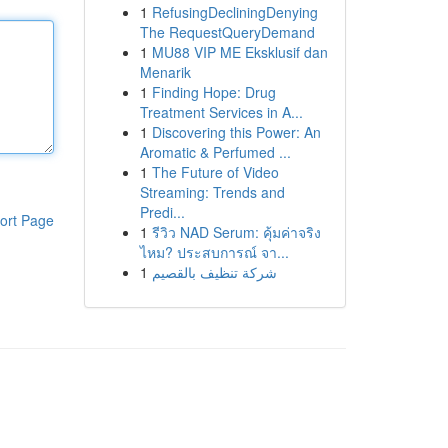
1
RefusingDecliningDenying
The RequestQueryDemand
1
MU88 VIP ME Eksklusif dan
Menarik
1
Finding Hope: Drug
Treatment Services in A...
1
Discovering this Power: An
Aromatic & Perfumed ...
1
The Future of Video
Streaming: Trends and
Predi...
ort Page
1
รีวิว NAD Serum: คุ้มค่าจริง
ไหม? ประสบการณ์ จา...
1
شركة تنظيف بالقصيم