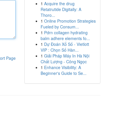
1
Acquire the drug
Retatrutide Digitally: A
Thoro...
1
Online Promotion Strategies
Fueled by Consum...
1
Pdrn collagen hydrating
balm adhere elements fo...
1
Dự Đoán Xổ Số - Vietlott
VIP : Chọn Số Hàn...
1
Giải Pháp Máy In Hà Nội
ort Page
Chất Lượng - Công Ngọc
1
Enhance Visibility: A
Beginner's Guide to Se...