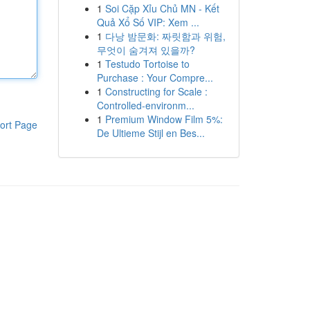
1
Soi Cặp Xỉu Chủ MN - Kết
Quả Xổ Số VIP: Xem ...
1
다낭 밤문화: 짜릿함과 위험,
무엇이 숨겨져 있을까?
1
Testudo Tortoise to
Purchase : Your Compre...
1
Constructing for Scale :
Controlled-environm...
1
Premium Window Film 5%:
ort Page
De Ultieme Stijl en Bes...