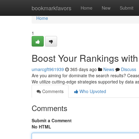
Home
bookmarkfavors
Home
New
Submit
Home
1
Boost Your Rankings wit
umarcgft961939
365 days ago
News
Discuss
Are you aiming for dominate the search results? Cease t
We utilize cutting-edge strategies supported by data a
Comments
Who Upvoted
Comments
Submit a Comment
No HTML