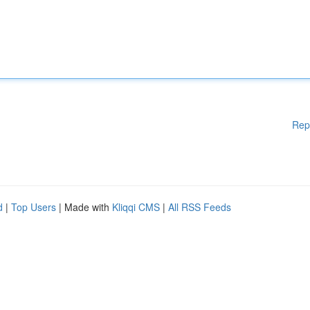
Rep
d
|
Top Users
| Made with
Kliqqi CMS
|
All RSS Feeds