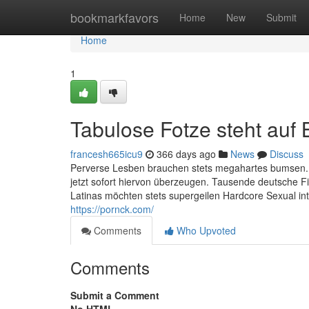
Home
bookmarkfavors
Home
New
Submit
Home
1
Tabulose Fotze steht auf 
francesh665icu9
366 days ago
News
Discuss
Perverse Lesben brauchen stets megahartes bumsen. All
jetzt sofort hiervon überzeugen. Tausende deutsche Fi
Latinas möchten stets supergeilen Hardcore Sexual int
https://pornck.com/
Comments
Who Upvoted
Comments
Submit a Comment