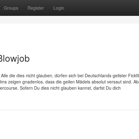
Groups
Register
Login
Blowjob
e die dies nicht glauben, dürfen sich bei Deutschlands geilster Fickf
lms zeigen gnadenlos, dass die geilen Mädels absolut versaut sind. Ab
ercourse. Sofern Du dies nicht glauben kannst, darfst Du dich