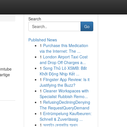
Search
Go
Published News
1
Purchase this Medication
via the Internet: The ...
1
London Airport Taxi Cost
and Drop Off Charges a...
1
Song Thủ Lô XSMB: Bắt
ilmtube
Khởi Động Nhịp Kết ...
artige
1
Flingster App Review: Is it
Justifying the Buzz?
1
Cleaner Workspaces with
Specialist Rubbish Remo...
1
RefusingDecliningDenying
The RequestQueryDemand
1
Entrümpelung Kaufbeuren:
Schnell & Zuverlässig ...
1
অনলাইন কেনাকাটার প্রধান