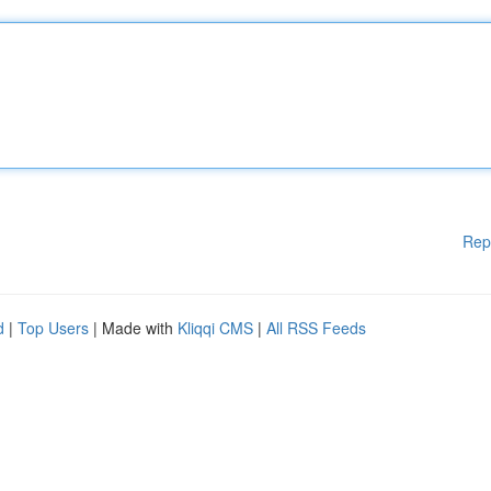
Rep
d
|
Top Users
| Made with
Kliqqi CMS
|
All RSS Feeds