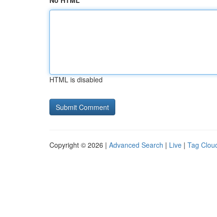
No HTML
HTML is disabled
Copyright © 2026 |
Advanced Search
|
Live
|
Tag Clou