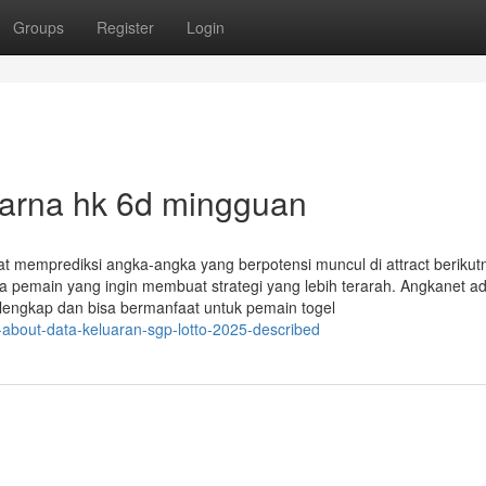
Groups
Register
Login
warna hk 6d mingguan
 memprediksi angka-angka yang berpotensi muncul di attract berikutn
a pemain yang ingin membuat strategi yang lebih terarah. Angkanet a
lengkap dan bisa bermanfaat untuk pemain togel
-about-data-keluaran-sgp-lotto-2025-described