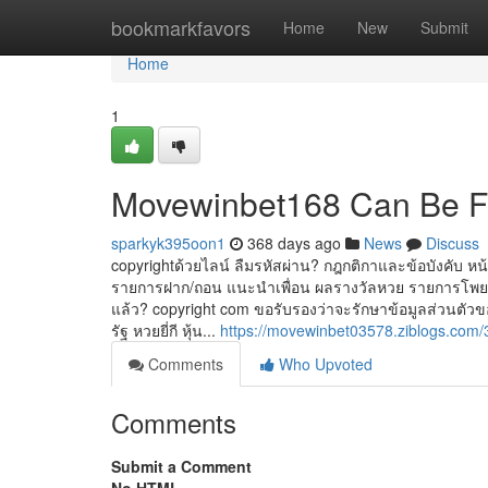
Home
bookmarkfavors
Home
New
Submit
Home
1
Movewinbet168 Can Be F
sparkyk395oon1
368 days ago
News
Discuss
copyrightด้วยไลน์ ลืมรหัสผ่าน? กฎกติกาและข้อบังคับ
รายการฝาก/ถอน แนะนำเพื่อน ผลรางวัลหวย รายการโพยหวย
แล้ว? copyright com ขอรับรองว่าจะรักษาข้อมูลส่วนตัว
รัฐ หวยยี่กี หุ้น...
https://movewinbet03578.ziblogs.com/
Comments
Who Upvoted
Comments
Submit a Comment