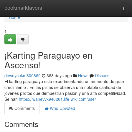
Home
bookmarkfavors
Togg
navi
Home
1
¡Karting Paraguayo en
Ascenso!
deweycukm800860
368 days ago
News
Discuss
El karting paraguayo está experimentando un momento de gran
crecimiento . En las pistas se observa una notable cantidad de
jóvenes pilotos que demuestran pasión y una alta competitividad.
Se han
https://iwanevvk940261.life-wiki.com/user
Comments
Who Upvoted
Comments