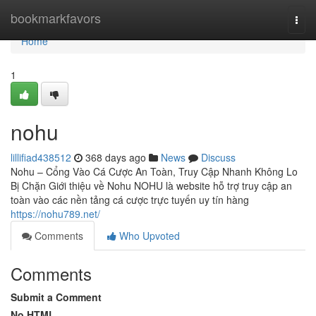
Home
bookmarkfavors
Togg
navi
Home
1
nohu
lillifiad438512
368 days ago
News
Discuss
Nohu – Cổng Vào Cá Cược An Toàn, Truy Cập Nhanh Không Lo
Bị Chặn Giới thiệu về Nohu NOHU là website hỗ trợ truy cập an
toàn vào các nền tảng cá cược trực tuyến uy tín hàng
https://nohu789.net/
Comments
Who Upvoted
Comments
Submit a Comment
No HTML