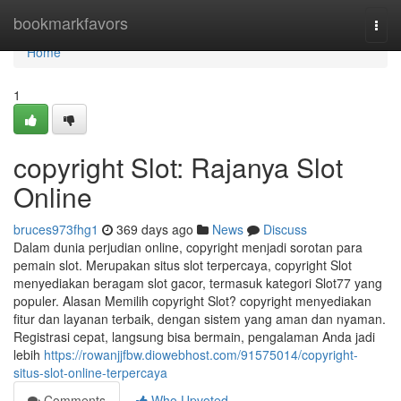
Home
bookmarkfavors
Togg
navi
Home
1
copyright Slot: Rajanya Slot
Online
bruces973fhg1
369 days ago
News
Discuss
Dalam dunia perjudian online, copyright menjadi sorotan para
pemain slot. Merupakan situs slot terpercaya, copyright Slot
menyediakan beragam slot gacor, termasuk kategori Slot77 yang
populer. Alasan Memilih copyright Slot? copyright menyediakan
fitur dan layanan terbaik, dengan sistem yang aman dan nyaman.
Registrasi cepat, langsung bisa bermain, pengalaman Anda jadi
lebih
https://rowanjjfbw.diowebhost.com/91575014/copyright-
situs-slot-online-terpercaya
Comments
Who Upvoted