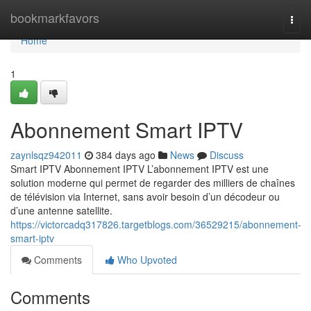
Home
bookmarkfavors
Togg
navi
Home
1
Abonnement Smart IPTV
zaynlsqz942011
384 days ago
News
Discuss
Smart IPTV Abonnement IPTV L’abonnement IPTV est une
solution moderne qui permet de regarder des milliers de chaînes
de télévision via Internet, sans avoir besoin d’un décodeur ou
d’une antenne satellite.
https://victorcadq317826.targetblogs.com/36529215/abonnement-
smart-iptv
Comments
Who Upvoted
Comments