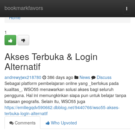
Home
bookmarkfavors
Togg
navi
Home
1
Akses Terbuka & Login
Alternatif
andrewyjwx218780
386 days ago
News
Discuss
Sebagai platform pembelajaran online yang _berfokus pada
kualitas_, WSO55 menawarkan solusi akses bagi seluruh
pengguna. Hal ini memungkinkan siapa pun untuk belajar tanpa
batasan geografis. Selain itu, WSO55 juga
https://emiliegqdv590662.dbblog.net/9440766/wso55-akses-
terbuka-login-alternatif
Comments
Who Upvoted