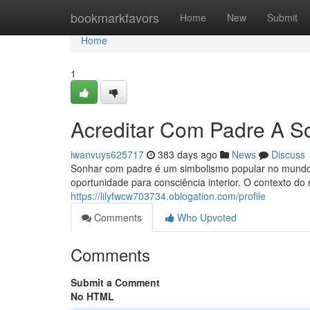
Home
bookmarkfavors
Home
New
Submit
Home
1
Acreditar Com Padre A S
iwanvuys625717
383 days ago
News
Discuss
Sonhar com padre é um simbolismo popular no mundo 
oportunidade para consciência interior. O contexto d
https://lilyfwcw703734.oblogation.com/profile
Comments
Who Upvoted
Comments
Submit a Comment
No HTML