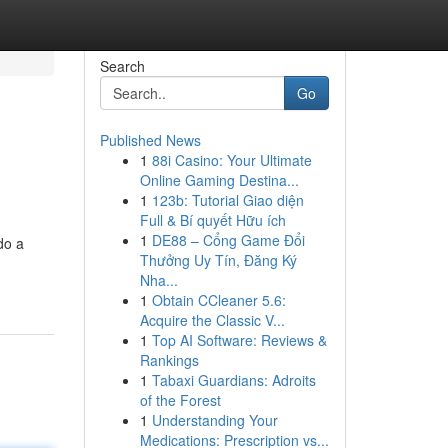
Search
Go
Published News
1
88i Casino: Your Ultimate
Online Gaming Destina...
1
123b: Tutorial Giao diện
Full & Bí quyết Hữu ích
1
DE88 – Cổng Game Đổi
do a
Thưởng Uy Tín, Đăng Ký
Nha...
1
Obtain CCleaner 5.6:
Acquire the Classic V...
1
Top AI Software: Reviews &
Rankings
1
Tabaxi Guardians: Adroits
of the Forest
1
Understanding Your
Medications: Prescription vs...