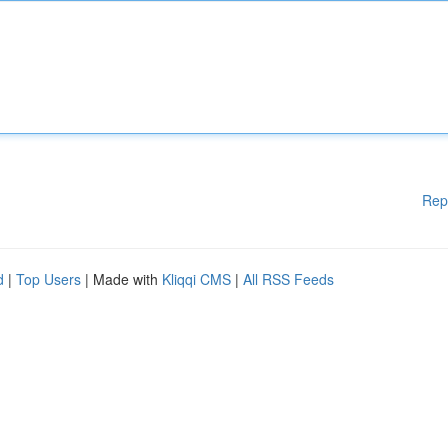
Rep
d
|
Top Users
| Made with
Kliqqi CMS
|
All RSS Feeds