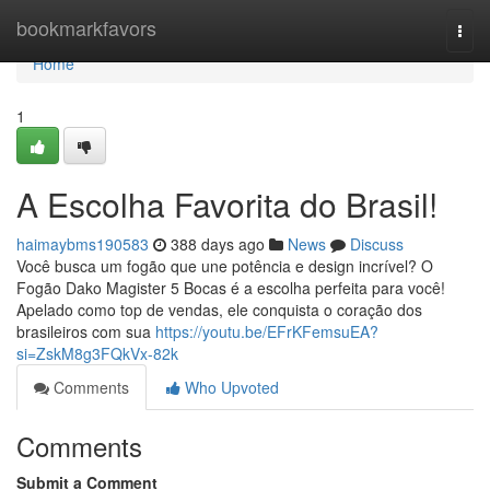
Home
bookmarkfavors
Togg
navi
Home
1
A Escolha Favorita do Brasil!
haimaybms190583
388 days ago
News
Discuss
Você busca um fogão que une potência e design incrível? O
Fogão Dako Magister 5 Bocas é a escolha perfeita para você!
Apelado como top de vendas, ele conquista o coração dos
brasileiros com sua
https://youtu.be/EFrKFemsuEA?
si=ZskM8g3FQkVx-82k
Comments
Who Upvoted
Comments
Submit a Comment