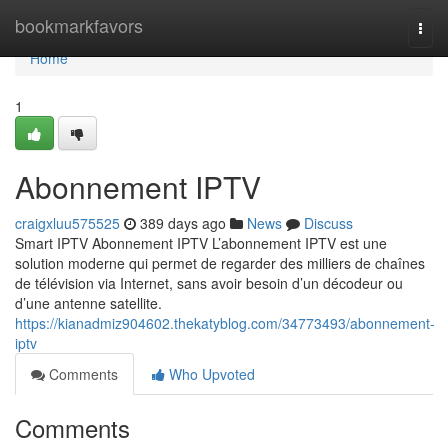
Home
bookmarkfavors
Togg
navi
Home
1
Abonnement IPTV
craigxluu575525
389 days ago
News
Discuss
Smart IPTV Abonnement IPTV L’abonnement IPTV est une
solution moderne qui permet de regarder des milliers de chaînes
de télévision via Internet, sans avoir besoin d’un décodeur ou
d’une antenne satellite.
https://kianadmiz904602.thekatyblog.com/34773493/abonnement-
iptv
Comments
Who Upvoted
Comments