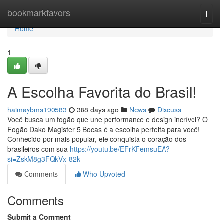
Home
bookmarkfavors
Togg
navi
Home
1
A Escolha Favorita do Brasil!
haimaybms190583
388 days ago
News
Discuss
Você busca um fogão que une performance e design incrível? O
Fogão Dako Magister 5 Bocas é a escolha perfeita para você!
Conhecido por mais popular, ele conquista o coração dos
brasileiros com sua
https://youtu.be/EFrKFemsuEA?
si=ZskM8g3FQkVx-82k
Comments
Who Upvoted
Comments
Submit a Comment