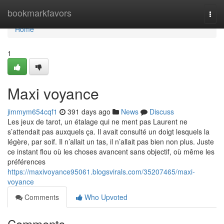
Home
bookmarkfavors
Togg
navi
Home
1
Maxi voyance
jimmym654cqf1
391 days ago
News
Discuss
Les jeux de tarot, un étalage qui ne ment pas Laurent ne
s’attendait pas auxquels ça. Il avait consulté un doigt lesquels la
légère, par soif. Il n’allait un tas, il n’allait pas bien non plus. Juste
ce instant flou où les choses avancent sans objectif, où même les
préférences
https://maxivoyance95061.blogsvirals.com/35207465/maxi-
voyance
Comments
Who Upvoted
Comments