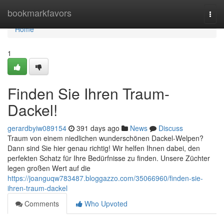
Home
bookmarkfavors
Togg
navi
Home
1
Finden Sie Ihren Traum-
Dackel!
gerardbyiw089154
391 days ago
News
Discuss
Traum von einem niedlichen wunderschönen Dackel-Welpen?
Dann sind Sie hier genau richtig! Wir helfen Ihnen dabei, den
perfekten Schatz für Ihre Bedürfnisse zu finden. Unsere Züchter
legen großen Wert auf die
https://joanguqw783487.bloggazzo.com/35066960/finden-sie-
ihren-traum-dackel
Comments
Who Upvoted