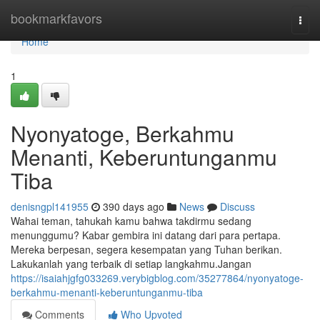
Home
bookmarkfavors
Togg
navi
Home
1
Nyonyatoge, Berkahmu
Menanti, Keberuntunganmu
Tiba
denisngpl141955
390 days ago
News
Discuss
Wahai teman, tahukah kamu bahwa takdirmu sedang
menunggumu? Kabar gembira ini datang dari para pertapa.
Mereka berpesan, segera kesempatan yang Tuhan berikan.
Lakukanlah yang terbaik di setiap langkahmu.Jangan
https://isaiahjgfg033269.verybigblog.com/35277864/nyonyatoge-
berkahmu-menanti-keberuntunganmu-tiba
Comments
Who Upvoted