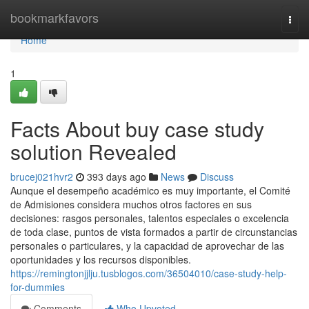
Home
bookmarkfavors
Togg
navi
Home
1
Facts About buy case study
solution Revealed
brucej021hvr2
393 days ago
News
Discuss
Aunque el desempeño académico es muy importante, el Comité
de Admisiones considera muchos otros factores en sus
decisiones: rasgos personales, talentos especiales o excelencia
de toda clase, puntos de vista formados a partir de circunstancias
personales o particulares, y la capacidad de aprovechar de las
oportunidades y los recursos disponibles.
https://remingtonjjlju.tusblogos.com/36504010/case-study-help-
for-dummies
Comments
Who Upvoted