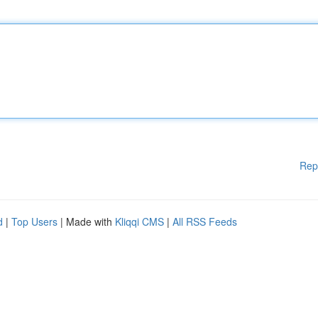
Rep
d
|
Top Users
| Made with
Kliqqi CMS
|
All RSS Feeds