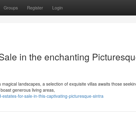
Groups
Register
Login
Sale in the enchanting Picturesq
is magical landscapes, a selection of exquisite villas awaits those seeki
 boast generous living areas,
estates-for-sale-in-this-captivating-picturesque-sintra