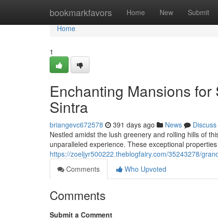
Home
bookmarkfavors
Home
New
Submit
Home
1
Enchanting Mansions for 
Sintra
briangevc672578
391 days ago
News
Discuss
Nestled amidst the lush greenery and rolling hills of th
unparalleled experience. These exceptional properties
https://zoeljyr500222.theblogfairy.com/35243278/grand-
Comments
Who Upvoted
Comments
Submit a Comment