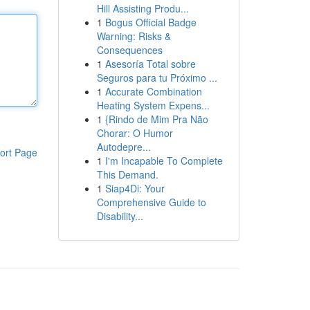
Hill Assisting Produ...
1
Bogus Official Badge
Warning: Risks &
Consequences
1
Asesoría Total sobre
Seguros para tu Próximo ...
1
Accurate Combination
Heating System Expens...
1
{Rindo de Mim Pra Não
Chorar: O Humor
Autodepre...
ort Page
1
I'm Incapable To Complete
This Demand.
1
Siap4Di: Your
Comprehensive Guide to
Disability...