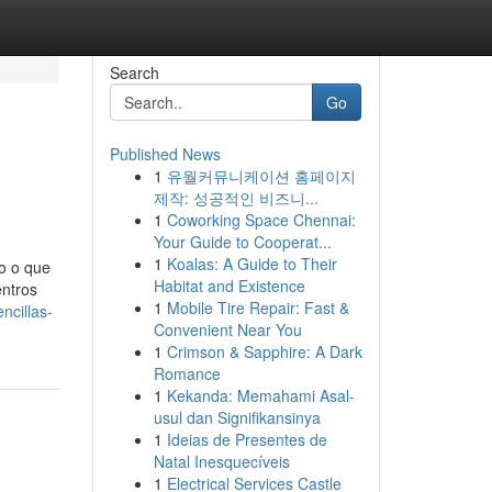
Search
Go
Published News
1
유월커뮤니케이션 홈페이지
제작: 성공적인 비즈니...
1
Coworking Space Chennai:
Your Guide to Cooperat...
1
Koalas: A Guide to Their
jo o que
Habitat and Existence
entros
1
Mobile Tire Repair: Fast &
ncillas-
Convenient Near You
1
Crimson & Sapphire: A Dark
Romance
1
Kekanda: Memahami Asal-
usul dan Signifikansinya
1
Ideias de Presentes de
Natal Inesquecíveis
1
Electrical Services Castle