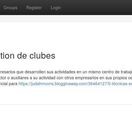
Groups
Register
Login
tion de clubes
resarios que desarrollen sus actividades en un mismo centro de traba
tor o auxiliares a su actividad con otros empresarios en sus propios c
encial para
https://judahmcvns.blogginaway.com/36464127/5-técnicas-se