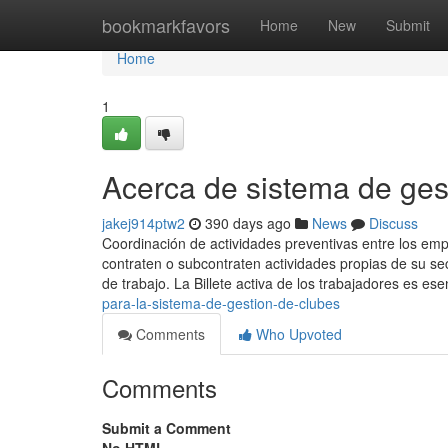
Home
bookmarkfavors
Home
New
Submit
Home
1
Acerca de sistema de ges
jakej914ptw2
390 days ago
News
Discuss
Coordinación de actividades preventivas entre los emp
contraten o subcontraten actividades propias de su sec
de trabajo. La Billete activa de los trabajadores es es
para-la-sistema-de-gestion-de-clubes
Comments
Who Upvoted
Comments
Submit a Comment