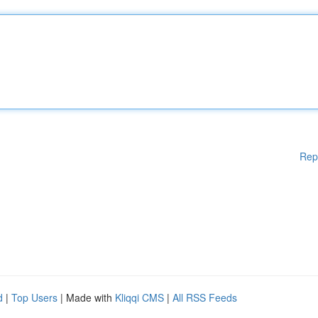
Rep
d
|
Top Users
| Made with
Kliqqi CMS
|
All RSS Feeds