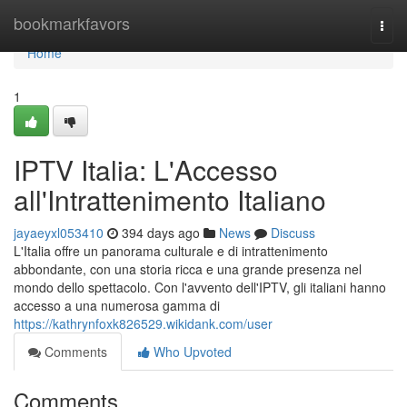
Home
bookmarkfavors
Togg
navi
Home
1
IPTV Italia: L'Accesso
all'Intrattenimento Italiano
jayaeyxl053410
394 days ago
News
Discuss
L'Italia offre un panorama culturale e di intrattenimento
abbondante, con una storia ricca e una grande presenza nel
mondo dello spettacolo. Con l'avvento dell'IPTV, gli italiani hanno
accesso a una numerosa gamma di
https://kathrynfoxk826529.wikidank.com/user
Comments
Who Upvoted
Comments