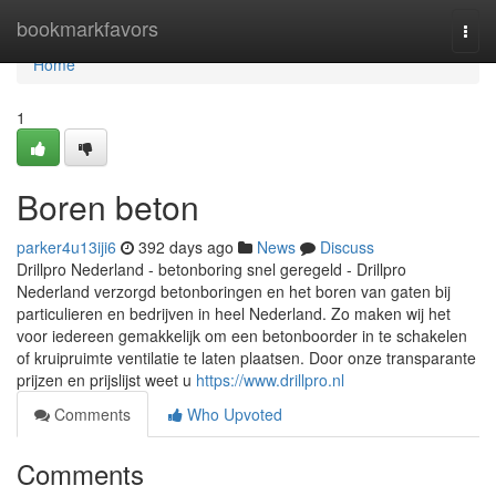
Home
bookmarkfavors
Togg
navi
Home
1
Boren beton
parker4u13iji6
392 days ago
News
Discuss
Drillpro Nederland - betonboring snel geregeld - Drillpro
Nederland verzorgd betonboringen en het boren van gaten bij
particulieren en bedrijven in heel Nederland. Zo maken wij het
voor iedereen gemakkelijk om een betonboorder in te schakelen
of kruipruimte ventilatie te laten plaatsen. Door onze transparante
prijzen en prijslijst weet u
https://www.drillpro.nl
Comments
Who Upvoted
Comments