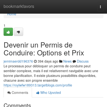
Home
bookmarkfavors
Togg
navi
Home
1
Devenir un Permis de
Conduire: Options et Prix
jemimaerdd196376
394 days ago
News
Discuss
Le processus pour débloquer un permis de conduire peut
sembler complexe, mais il est relativement navigable avec une
bonne planification. Il existe plusieurs possibilités disponibles,
chacune avec son propre ensemble
https://roylwfw189313.targetblogs.com/profile
Comments
Who Upvoted
Comments