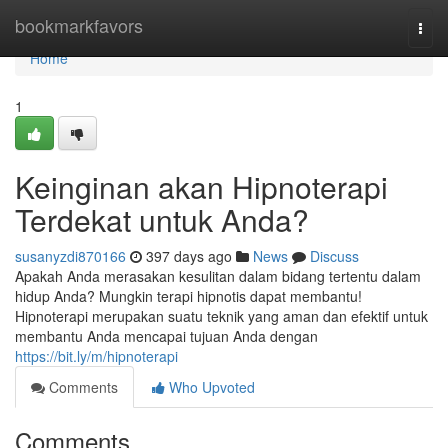
Home
bookmarkfavors
Togg
navi
Home
1
Keinginan akan Hipnoterapi
Terdekat untuk Anda?
susanyzdi870166
397 days ago
News
Discuss
Apakah Anda merasakan kesulitan dalam bidang tertentu dalam
hidup Anda? Mungkin terapi hipnotis dapat membantu!
Hipnoterapi merupakan suatu teknik yang aman dan efektif untuk
membantu Anda mencapai tujuan Anda dengan
https://bit.ly/m/hipnoterapi
Comments
Who Upvoted
Comments