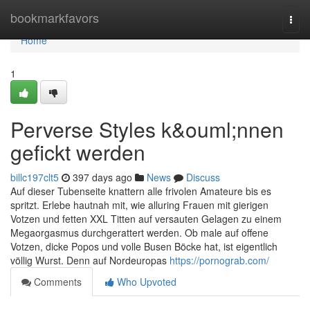
Home
bookmarkfavors
Togg
navi
Home
1
Perverse Styles k&ouml;nnen
gefickt werden
billc197clt5
397 days ago
News
Discuss
Auf dieser Tubenseite knattern alle frivolen Amateure bis es
spritzt. Erlebe hautnah mit, wie alluring Frauen mit gierigen
Votzen und fetten XXL Titten auf versauten Gelagen zu einem
Megaorgasmus durchgerattert werden. Ob male auf offene
Votzen, dicke Popos und volle Busen Böcke hat, ist eigentlich
völlig Wurst. Denn auf Nordeuropas
https://pornograb.com/
Comments
Who Upvoted