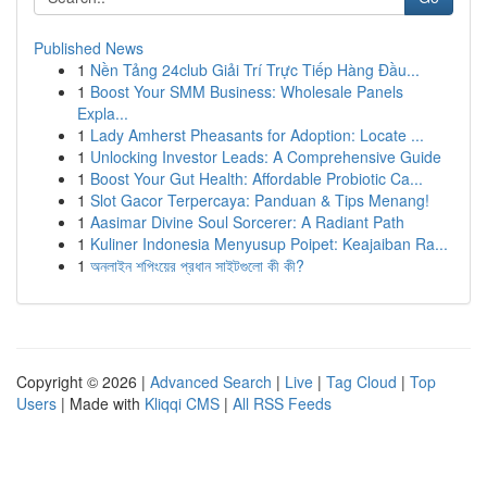
Published News
1
Nền Tảng 24club Giải Trí Trực Tiếp Hàng Đầu...
1
Boost Your SMM Business: Wholesale Panels
Expla...
1
Lady Amherst Pheasants for Adoption: Locate ...
1
Unlocking Investor Leads: A Comprehensive Guide
1
Boost Your Gut Health: Affordable Probiotic Ca...
1
Slot Gacor Terpercaya: Panduan & Tips Menang!
1
Aasimar Divine Soul Sorcerer: A Radiant Path
1
Kuliner Indonesia Menyusup Poipet: Keajaiban Ra...
1
অনলাইন শপিংয়ের প্রধান সাইটগুলো কী কী?
Copyright © 2026 |
Advanced Search
|
Live
|
Tag Cloud
|
Top
Users
| Made with
Kliqqi CMS
|
All RSS Feeds