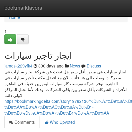
Home
bookmarkfavors
Home
1
ايجار تاجير سيارات
jamesk229yfk4
396 days ago
News
Discuss
ايجار سيارات في مصر بأقل سعر هل تبحث عن شركة ايجار سيارات في
مصر؟ اذا وصلت الي هنا فأنت الان مع افضل مكتب تأجير سيارات في
القاهرة. توفر شركة تورست كار سيارات ليموزين حديثة في القاهرة
للأفراد و الشركات بأقل سعر بين باقي الشركات. وذلك لأننا نحتل المراكز
الاولي دائما
https://bookmarkingdelta.com/story19762130/%D8%A7%D9%8
%D8%AA%D8%A7%D8%AC%D9%8A%D8%B1-
%D8%B3%D9%8A%D8%A7%D8%B1%D8%A7%D8%AA
Comments
Who Upvoted