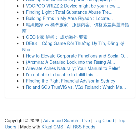
1
VOOPOO VRIZZ 2 Device might be your new ...
1
Finding Light : Total Substance Abuse Tre...
1
Building Firms In My Area Riyadh : Locate...
1
精緻搬家 vs 標準搬家：服務內容、價格落差與選擇指
南
1
GEO专家 解析： 成功海外 要素
1
DE88 – Cổng Game Đổi Thưởng Uy Tín, Đăng Ký
Nha...
1
How to Elevate Corporate Functions and Social O...
1
{Arcmira: A Detailed Look into the Rising AI...
1
Alleviate Aches Naturally: Your Manual to Relief
1
I'm not able to be able to fulfill this ...
1
Finding the Right Financial Advisor in Sydney
1
Roland SG3 TrueVIS vs. VG3 Roland : Which Ma...
Copyright © 2026 |
Advanced Search
|
Live
|
Tag Cloud
|
Top
Users
| Made with
Kliqqi CMS
|
All RSS Feeds