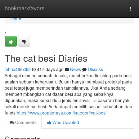
Home
bookmarkfavors
Togg
navi
Home
1
The cat besi Diaries
johnx466xfk2
417 days ago
News
Discuss
Sebagai elemen sebuah desain, memberikan finishing pada besi
adalah sebuah keharusan. Bukan hanya membuat proteksi pada
besi tetapi juga memperindah tampilannya. Jika Anda sedang
mempertimbangkan cat dasar besi apa yang sebaiknya
digunakan, maka kenali dulu jenis-jenisnya. Di pasaran banyak
sekali merek cat besi. Anda dapat memilih sesuai kebutuhan dan
funds
https://www.propanraya.com/kategori/cat-besi
Comments
Who Upvoted
Comments